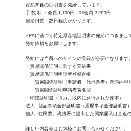
貿易関係の証明書を発給しています。
手 数 料 ：会員 1,100円・非会員 2,200円
発給日数：数日程度かかります。
EPAに基づく特定原産地証明書の発給につきまし
発給依頼をお願いします。
発給には当所へのサインの登録が必要になります
・貿易関係証明に関する誓約書
・貿易関係証明申請者登録台帳
貿易関係証明（申請者・代行業者）業態内容
貿易関係証明申請者署名届
・印鑑証明書（３カ月以内に発行された原本）
法人...登記事項全部証明書（履歴事項全部証明
個人...住民票、税務署に提出した開業届又は直
詳しい内容等はお気軽にお問い合わせください。