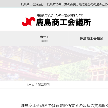
コ
ナ
鹿島商工会議所は、鹿島市の商工業の振興と地域社会の発展のため
ン
ビ
テ
ゲ
ン
ー
ツ
シ
へ
ョ
ホーム
ス
ン
鹿島商工会議所
home
キ
に
ッ
移
プ
動
ホーム
貿易証明
鹿島商工会議所では貿易関係業者の皆様の貿易取