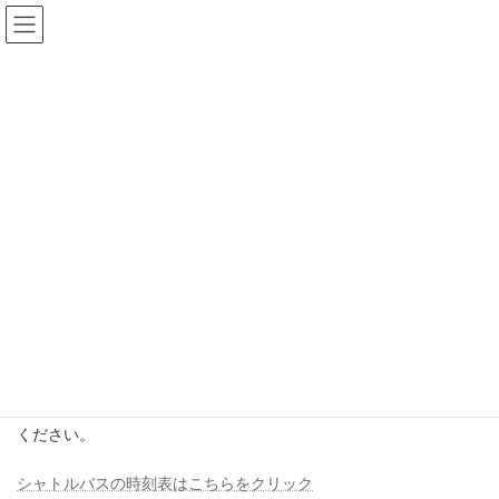
コ
ナ
ン
ビ
テ
ゲ
ン
ー
ツ
シ
【※終了しました】おまつり市
へ
ョ
2025.3.22 / 3.23
ス
ン
キ
に
ッ
移
2025年1月1日
プ
動
ホーム
イベント
【※終了しました】おまつり市 2025.3.22 / 3.23
鹿島酒蔵ツーリズム®2025にあわせて、3月22日・3月23日にJR肥
「鹿島おまつり市」
前鹿島駅前広場にて
が開催されます。
鹿島地場産・飲食店の出店、ステージイベント、ガラポン抽選会
など内容盛りだくさんのイベントとなっております。ぜひお越し
ください。
シャトルバスの時刻表はこちらをクリック