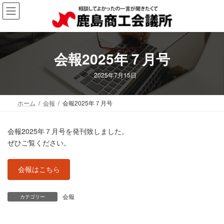
コ
ナ
ン
ビ
テ
ゲ
ン
ー
ツ
シ
会報2025年７月号
へ
ョ
ス
ン
2025年7月15日
キ
に
ッ
移
プ
動
ホーム
会報
会報2025年７月号
会報2025年７月号を発刊致しました。
ぜひご覧ください。
会報はこちら
会報
カテゴリー