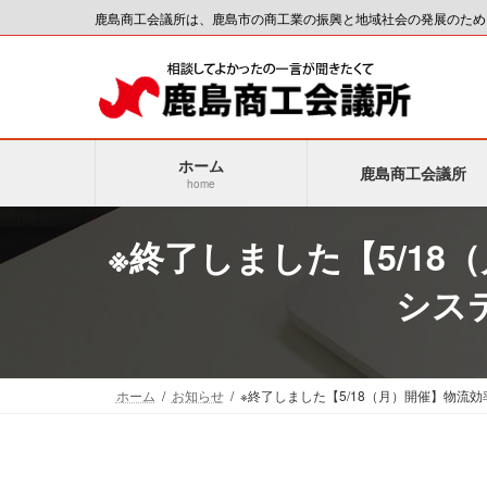
コ
ナ
鹿島商工会議所は、鹿島市の商工業の振興と地域社会の発展のため
ン
ビ
テ
ゲ
ン
ー
ツ
シ
へ
ョ
ホーム
ス
ン
鹿島商工会議所
home
キ
に
ッ
移
※終了しました【5/1
プ
動
シス
ホーム
お知らせ
※終了しました【5/18（月）開催】物